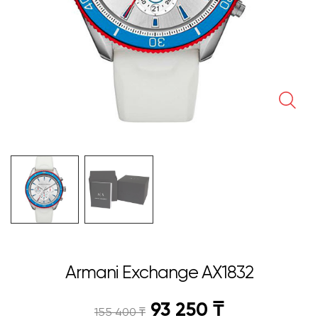
🔍
Armani Exchange AX1832
93 250
₸
155 400
₸