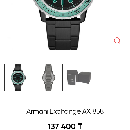
🔍
Armani Exchange AX1858
137 400
₸