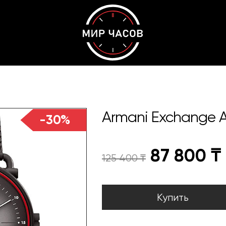
Armani Exchange 
-30%
87 800
₸
125 400
₸
Купить