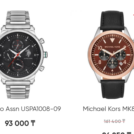
olo Assn USPA1008-09
Michael Kors MK
161 400
₸
93 000
₸