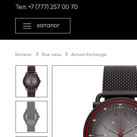
Перейти
Перейти
Тел:
+7 (777) 257 00 70
к
к
навигации
содержимому
каталог
Каталог
Все часы
Armani Exchange