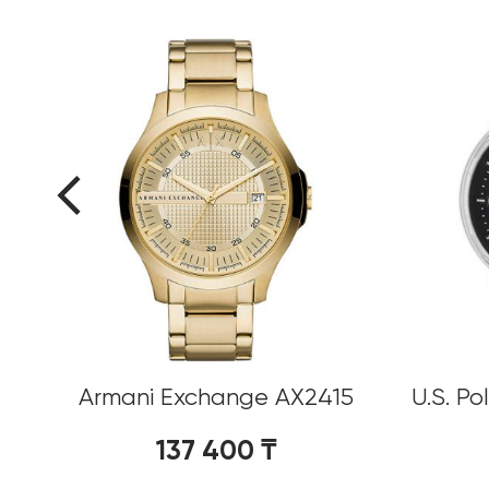
%
Armani Exchange AX2415
U.S. P
137 400
₸