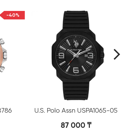
-40%
8786
U.S. Polo Assn USPA1065-05
U
87 000
₸