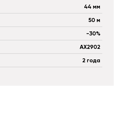
44 мм
50 м
-30%
AX2902
2 года