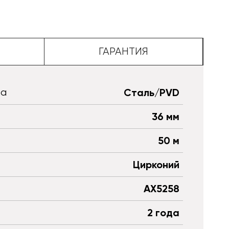
ГАРАНТИЯ
та
Сталь/PVD
36 мм
50 м
Цирконий
AX5258
2 года