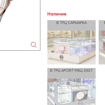
Наличие
В ТРЦ САРЫАРКА
🔍
В ТРЦ APORT MALL EAST