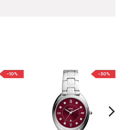
-10%
-30%