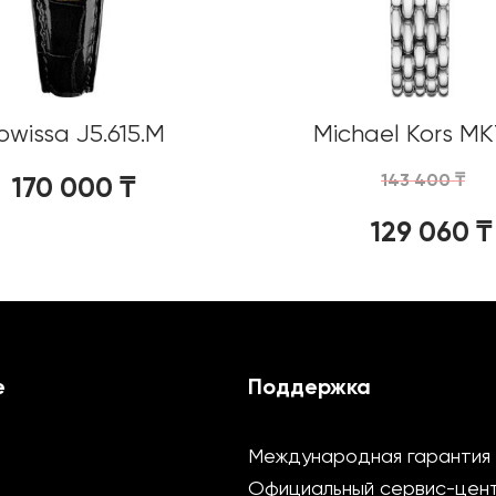
owissa J5.615.M
Michael Kors MK
143 400
₸
170 000
₸
129 060
₸
е
Поддержка
Международная гарантия
Официальный сервис-цен