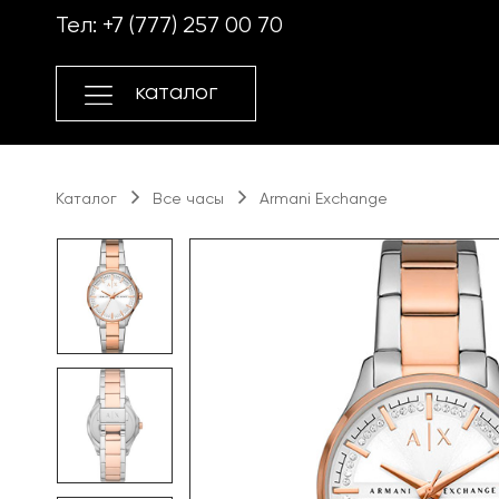
Перейти
Перейти
Тел:
+7 (777) 257 00 70
к
к
навигации
содержимому
каталог
Каталог
Все часы
Armani Exchange