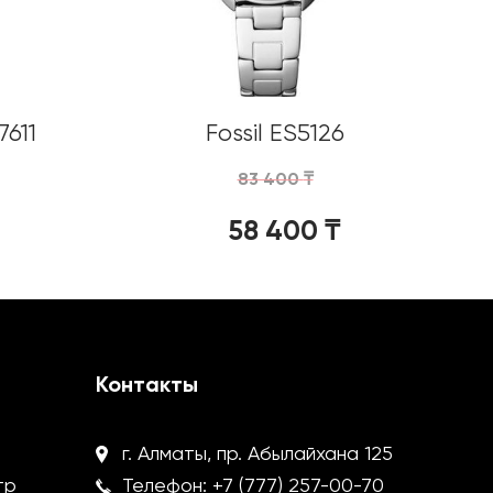
7611
Fossil ES5126
83 400
₸
58 400
₸
Контакты
г. Алматы, пр. Абылайхана 125
тр
Телефон:
+7 (777) 257-00-70