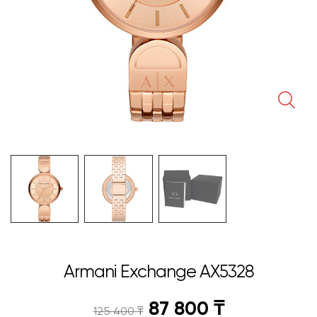
🔍
Armani Exchange AX5328
87 800
₸
125 400
₸