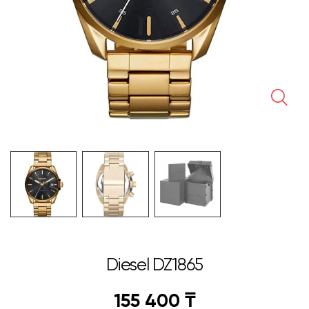
🔍
Diesel DZ1865
155 400
₸