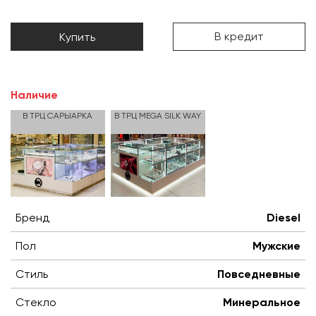
В кредит
Купить
Наличие
В ТРЦ САРЫАРКА
В ТРЦ MEGA SILK WAY
Бренд
Diesel
Пол
Мужские
Стиль
Повседневные
Стекло
Минеральное