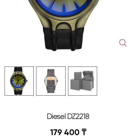
🔍
Diesel DZ2218
179 400
₸