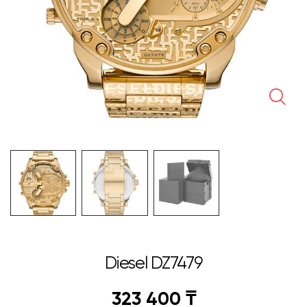
🔍
Diesel DZ7479
323 400
₸