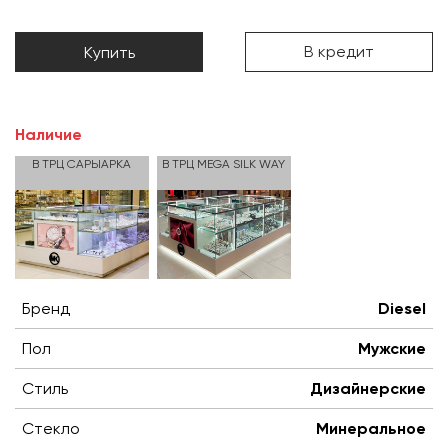
В кредит
Купить
Наличие
В ТРЦ САРЫАРКА
В ТРЦ MEGA SILK WAY
Бренд
Diesel
Пол
Мужские
Стиль
Дизайнерские
Стекло
Минеральное