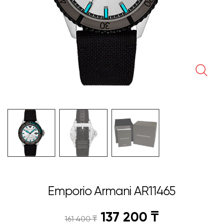
🔍
Emporio Armani AR11465
137 200
₸
161 400
₸