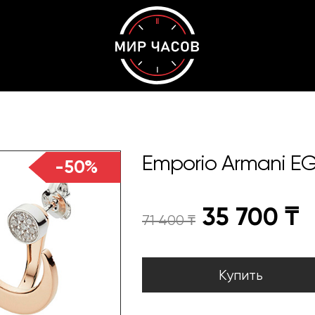
Emporio Armani EG
-50%
35 700
₸
71 400
₸
Купить