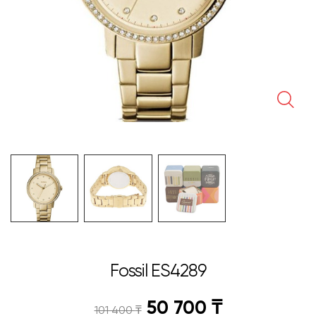
🔍
Fossil ES4289
50 700
₸
101 400
₸