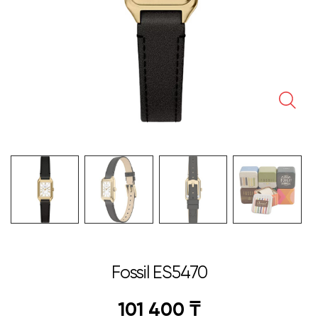
🔍
Fossil ES5470
101 400
₸