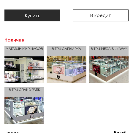
В кредит
Купить
Наличие
МАГАЗИН МИР ЧАСОВ
В ТРЦ САРЫАРКА
В ТРЦ MEGA SILK WAY
В ТРЦ GRAND PARK
Бренд
Fossil