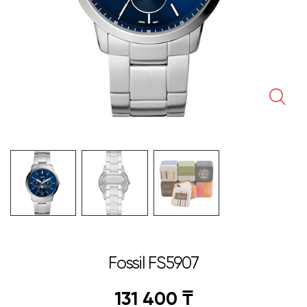
🔍
Fossil FS5907
131 400
₸