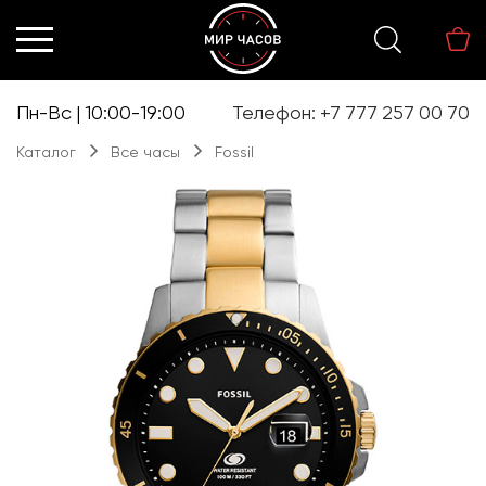
Перейти
Перейти
к
к
навигации
содержимому
Пн-Вс | 10:00-19:00
Телефон: +7 777 257 00 70
Каталог
Все часы
Fossil