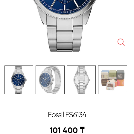
🔍
Fossil FS6134
101 400
₸