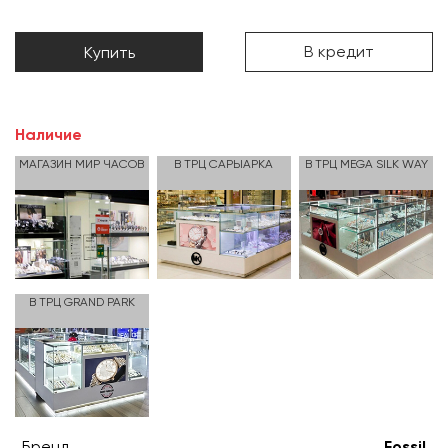
В кредит
Купить
Наличие
МАГАЗИН МИР ЧАСОВ
В ТРЦ САРЫАРКА
В ТРЦ MEGA SILK WAY
В ТРЦ GRAND PARK
Бренд
Fossil