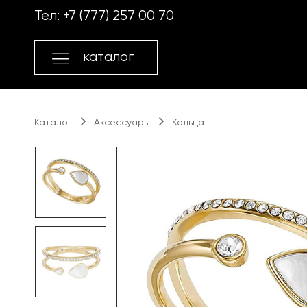
Перейти
Перейти
Тел:
+7 (777) 257 00 70
к
к
навигации
содержимому
каталог
Каталог
Аксессуары
Кольца