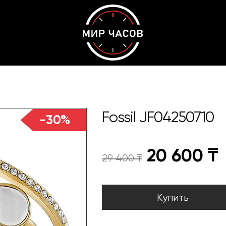
Fossil JF04250710
-30%
20 600
₸
29 400
₸
Купить