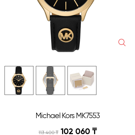
🔍
Michael Kors MK7553
102 060
₸
113 400
₸