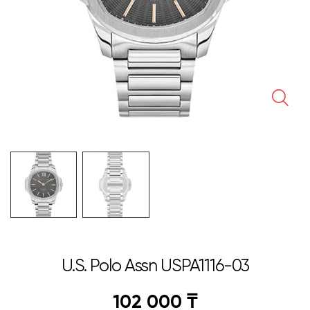
🔍
U.S. Polo Assn USPA1116-03
102 000
₸