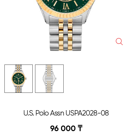
🔍
U.S. Polo Assn USPA2028-08
96 000
₸