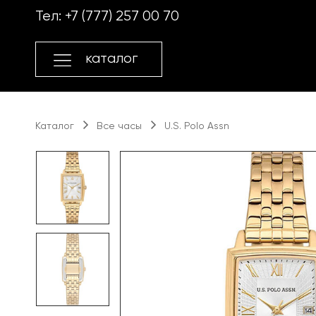
Перейти
Перейти
Тел:
+7 (777) 257 00 70
к
к
навигации
содержимому
каталог
Каталог
Все часы
U.S. Polo Assn