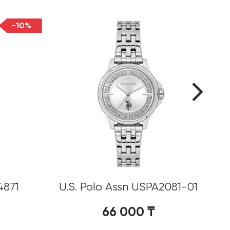
-10%
4871
U.S. Polo Assn USPA2081-01
66 000
₸