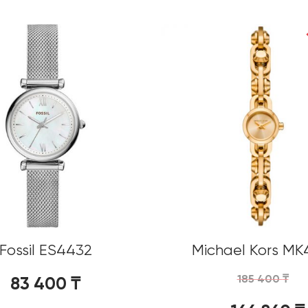
Fossil ES4432
Michael Kors MK
185 400
₸
83 400
₸