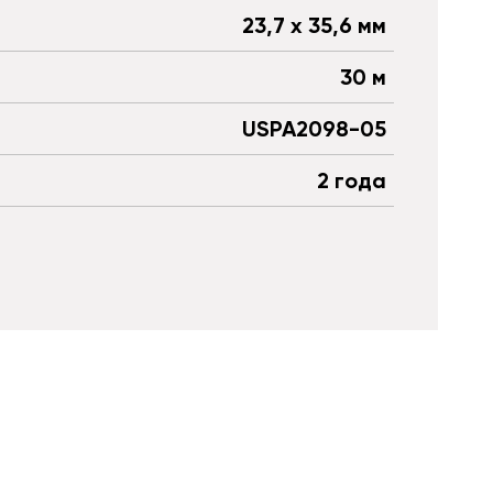
23,7 x 35,6 мм
30 м
USPA2098-05
2 года