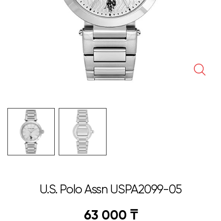
🔍
U.S. Polo Assn USPA2099-05
63 000
₸