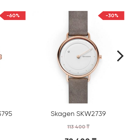
-60%
-30%
3795
Skagen SKW2739
113 400
₸