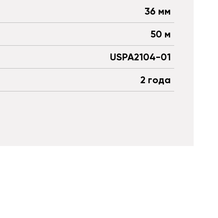
36 мм
50 м
USPA2104-01
2 года