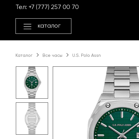
Перейти
Перейти
Тел:
+7 (777) 257 00 70
к
к
навигации
содержимому
каталог
Каталог
Все часы
U.S. Polo Assn