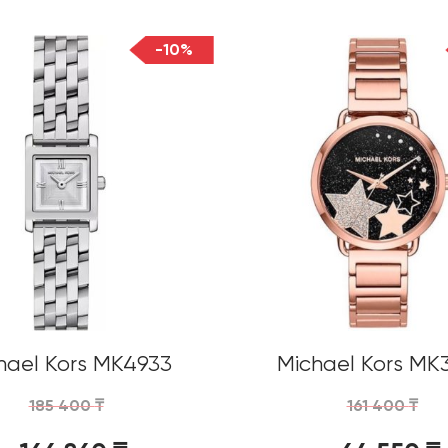
-10%
hael Kors MK4933
Michael Kors MK
185 400
₸
161 400
₸