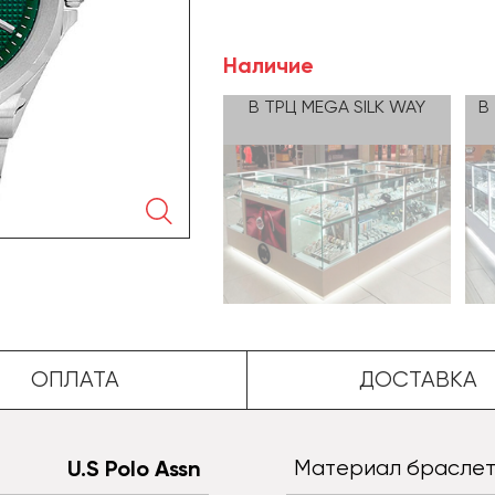
Наличие
В ТРЦ MEGA SILK WAY
В
🔍
ОПЛАТА
ДОСТАВКА
U.S Polo Assn
Материал брасле