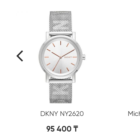
0%
DKNY NY2620
Mic
95 400
₸