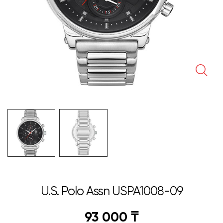
🔍
U.S. Polo Assn USPA1008-09
93 000
₸