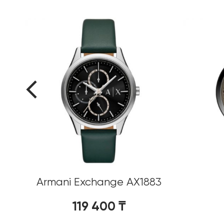
0%
Armani Exchange AX1883
119 400
₸