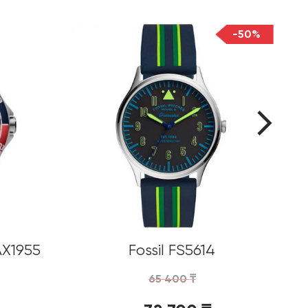
-50%
AX1955
Fossil FS5614
65 400
₸