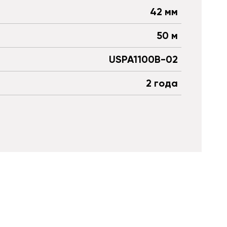
42 мм
50 м
USPA1100B-02
2 года