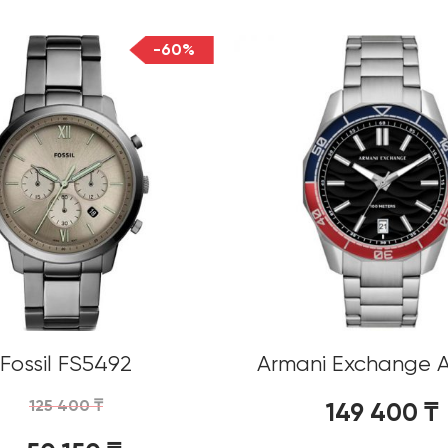
-60%
Fossil FS5492
Armani Exchange 
125 400
₸
149 400
₸