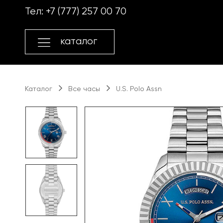
Перейти
Перейти
Тел:
+7 (777) 257 00 70
к
к
навигации
содержимому
каталог
Каталог
Все часы
U.S. Polo Assn