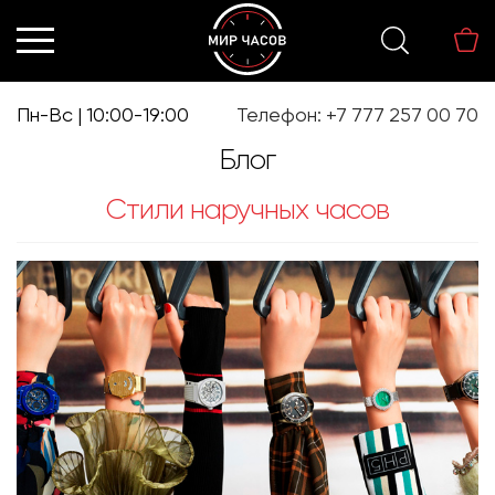
Перейти
Перейти
к
к
навигации
содержимому
Пн-Вс | 10:00-19:00
Телефон: +7 777 257 00 70
Блог
Стили наручных часов